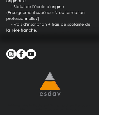
originaux;
- Statut de l'école d'origine
(Enseignement supérieur ? ou formation
professionnelle?);
- Frais d'inscription + frais de scolarité de
la 1ère tranche.
Address: Angle Boulevard Tantan and rue Benguerir,
Almanar, Anfa, Casablanca, Morocco
Phone:
+212 (0) 522 368 001
Email:
contact@ecole-design.com
Mobile:
+212 (0) 675 017 017