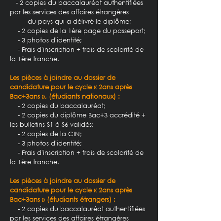
- 2 copies du baccalauréat authentifiées
par les services des affaires étrangères
du pays qui a délivré le diplôme;
- 2 copies de la 1ère page du passeport;
- 3 photos d'identité;
- Frais d'inscription + frais de scolarité de
la 1ère tranche.
Les pièces à joindre au dossier de
candidature pour le cycle
« 2ans après
Bac+3ans »
, (étudiants nationaux) :
- 2 copies du baccalauréat;
- 2 copies du diplôme Bac+3 accrédité +
les bulletins S1 à S6 validés;
- 2 copies de la CIN;
- 3 photos d'identité;
- Frais d'inscription + frais de scolarité de
la 1ère tranche.
Les pièces à joindre au dossier de
candidature pour le cycle
« 2ans après
Bac+3ans »
(étudiants étrangers) :
- 2 copies du baccalauréat authentifiées
par les services des affaires étrangères