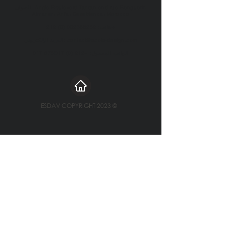
العنوان: Angle Boulevard Tantan and rue Benguerir،
Almanar، Anfa، Casablanca، Morocco
+
هاتف:
002368252 (0) 212
contact@ecole-design.com
البريد الإلكتروني:
الهاتف المحمول:
+212 (0) 675017 017
ESDAV COPYRIGHT 2023 ©