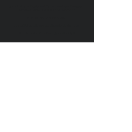
العنوان: Angle Boulevard Tantan and rue Benguerir،
Almanar، Anfa، Casablanca، Morocco
+
هاتف:
002368252 (0) 212
contact@ecole-design.com
البريد الإلكتروني:
الهاتف المحمول:
+212 (0) 675017 017
ESDAV COPYRIGHT 2023 ©