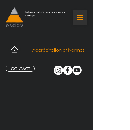
Higher school of interior architecture
& design
Accréditation et Normes
CONTACT