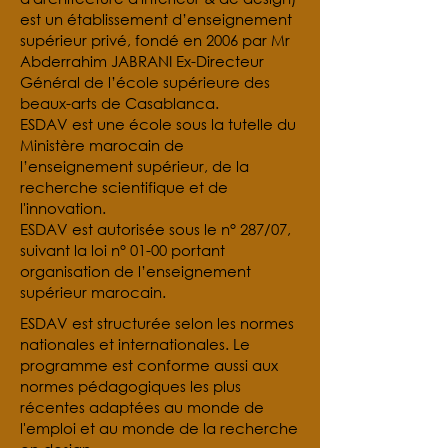
est un établissement d’enseignement
supérieur privé, fondé en 2006 par Mr
Abderrahim JABRANI Ex-Directeur
Général de l’école supérieure des
beaux-arts de Casablanca.
ESDAV est une école sous la tutelle du
Ministère marocain de
l’enseignement supérieur, de la
recherche scientifique et de
l'innovation.
ESDAV est autorisée sous le n° 287/07,
suivant la loi n° 01-00 portant
organisation de l’enseignement
supérieur marocain.
ESDAV est structurée selon les normes
nationales et internationales. Le
programme est conforme aussi aux
normes pédagogiques les plus
récentes adaptées au monde de
l'emploi et au monde de la recherche